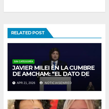
RELATED POST
SIN CATEGORÍA
JAVIER MILEI EN LA CUMBRE
DE AMCHAM: “EL DATO DE
INFLACIÓN NO ME GUSTÓ”
APR 21, 2026
NOTICIASENRED