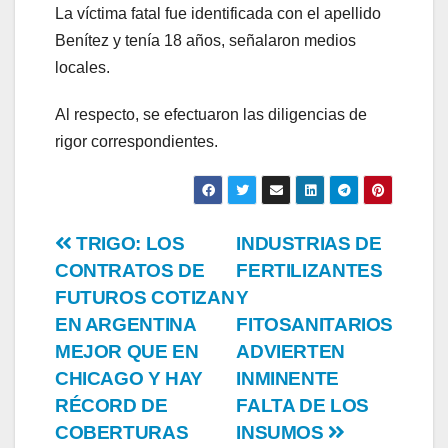
La víctima fatal fue identificada con el apellido
Benítez y tenía 18 años, señalaron medios
locales.
Al respecto, se efectuaron las diligencias de
rigor correspondientes.
Post
TRIGO: LOS
INDUSTRIAS DE
CONTRATOS DE
FERTILIZANTES
navigation
FUTUROS COTIZAN
Y
EN ARGENTINA
FITOSANITARIOS
MEJOR QUE EN
ADVIERTEN
CHICAGO Y HAY
INMINENTE
RÉCORD DE
FALTA DE LOS
COBERTURAS
INSUMOS