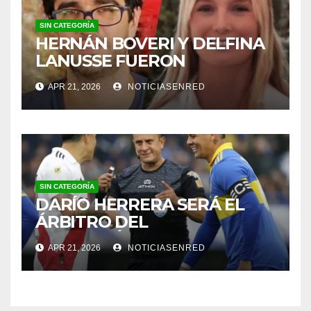
SIN CATEGORÍA
HERNÁN BOVERI Y DELFINA
LANUSSE FUERON
INHABILITADOS PARA
APR 21, 2026
NOTICIASENRED
EJERCER COMO MÉDICOS
SIN CATEGORÍA
DARÍO HERRERA SERÁ EL
ÁRBITRO DEL
SUPERCLÁSICO EN EL
APR 21, 2026
NOTICIASENRED
MONUMENTAL