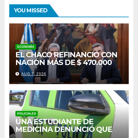
YOU MISSED
ECONOMÍA
EL CHACO REFINANCIÓ CON
NACIÓN MÁS DE $ 470.000
MILLONES QUE PAGARÁ
AUG 7, 2026
HASTA FINES DE 2027
POLICIALES
UNA ESTUDIANTE DE
MEDICINA DENUNCIÓ QUE
FUE DROGADA Y ABUSADA