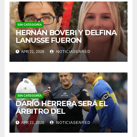
SIN CATEGORÍA
HERNÁN BOVERI Y DELFINA
LANUSSE FUERON
INHABILITADOS PARA
APR 21, 2026
NOTICIASENRED
EJERCER COMO MÉDICOS
SIN CATEGORÍA
DARÍO HERRERA SERÁ EL
ÁRBITRO DEL
SUPERCLÁSICO EN EL
APR 21, 2026
NOTICIASENRED
MONUMENTAL