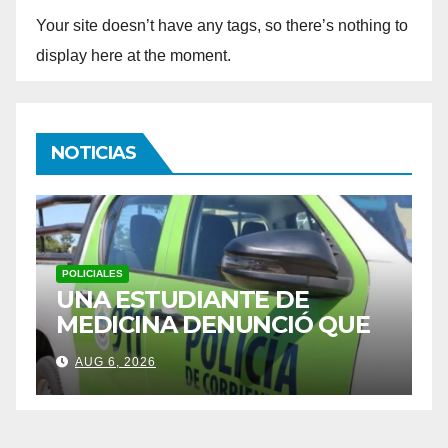
Your site doesn’t have any tags, so there’s nothing to
display here at the moment.
NOTICIAS
POLICIALES
P
CASO CECILIA: FISCAL
S
CONFIRMÓ QUE
C
A
INVESTIGAN UN CRIMEN
T
AUG 6, 2026
PLANIFICADO Y ATROZ EN
P
CORRIENTES