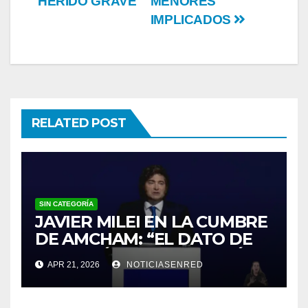
HERIDO GRAVE
MENORES
IMPLICADOS
RELATED POST
SIN CATEGORÍA
JAVIER MILEI EN LA CUMBRE
DE AMCHAM: “EL DATO DE
INFLACIÓN NO ME GUSTÓ”
APR 21, 2026
NOTICIASENRED