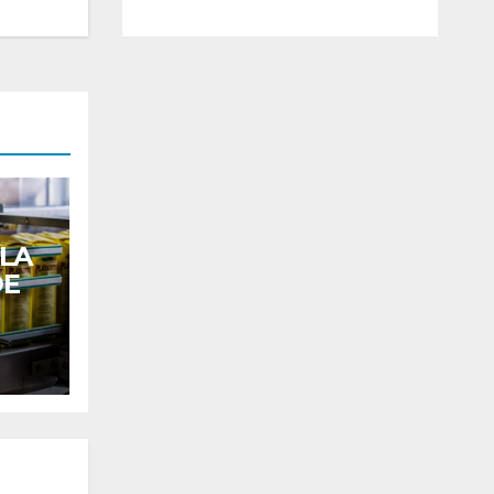
NA
IN
RM
LA
Y
CIÓ
A
Ó
DE
DE
N
DE
QU
VE
CL
MÁ
NU
E
NT
AR
S
NCI
IN
A
A
DE
Ó
VE
DE
UN
$
QU
STI
TIE
A
47
E
GA
RR
ES
0.0
FU
N
AS
PE
 LA
00
E
UN
A
CIA
DE
MI
DR
CRI
EX
LIS
LL
OG
ME
TR
TA
ON
AD
N
AN
CL
ES
A Y
PL
JE
AV
QU
AB
AN
RO
E
E
US
IFI
S
EN
PA
AD
CA
PA
LA