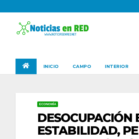
Skip
to
content
PORTAL DE NOTICIAS
INICIO
CAMPO
INTERIOR
ECONOMÍA
DESOCUPACIÓN E
ESTABILIDAD, P