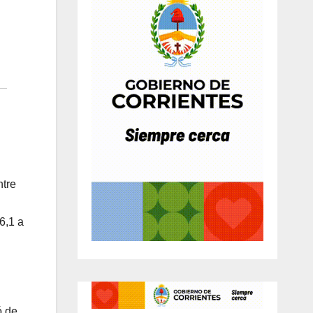
ntre
6,1 a
ó de