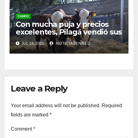
CAMPO
Con mucha puja y precios
excelentes, Pilagá vendió sus
Braford en Mercedes
JUL 19, 2022
NOTICIASENRED
Leave a Reply
Your email address will not be published.
Required
fields are marked
*
Comment
*