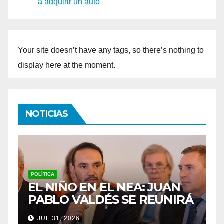
a adquirir un auto
Your site doesn’t have any tags, so there’s nothing to
display here at the moment.
NOTICIAS
POLICIALES
UAN
LOS PADRES DE LOAN
UNIRÁ
ESTÁN PRESENTES EN EL
IEGO
JUICIO: “NO ME ASUSTA
JUL 29, 2026