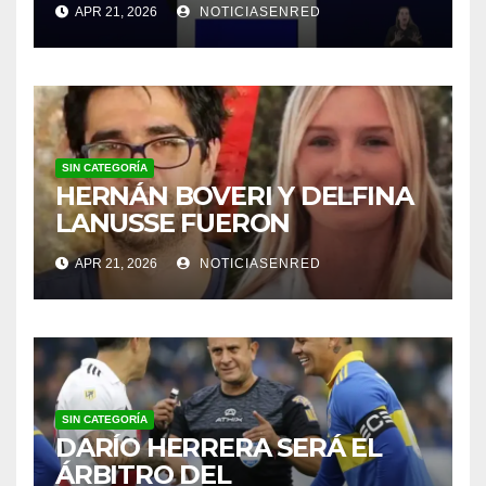
APR 21, 2026
NOTICIASENRED
SIN CATEGORÍA
HERNÁN BOVERI Y DELFINA
LANUSSE FUERON
INHABILITADOS PARA
APR 21, 2026
NOTICIASENRED
EJERCER COMO MÉDICOS
SIN CATEGORÍA
DARÍO HERRERA SERÁ EL
ÁRBITRO DEL