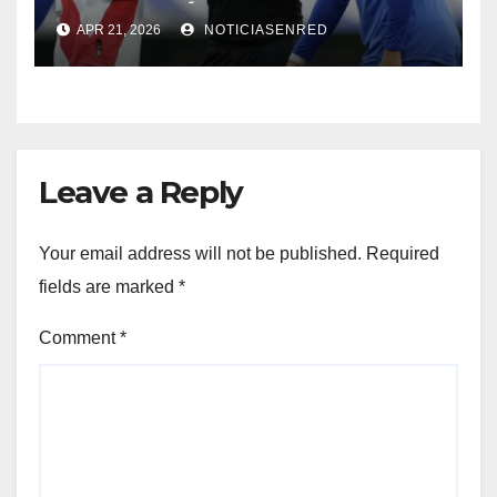
SUPERCLÁSICO EN EL
APR 21, 2026
NOTICIASENRED
MONUMENTAL
Leave a Reply
Your email address will not be published.
Required
fields are marked
*
Comment
*