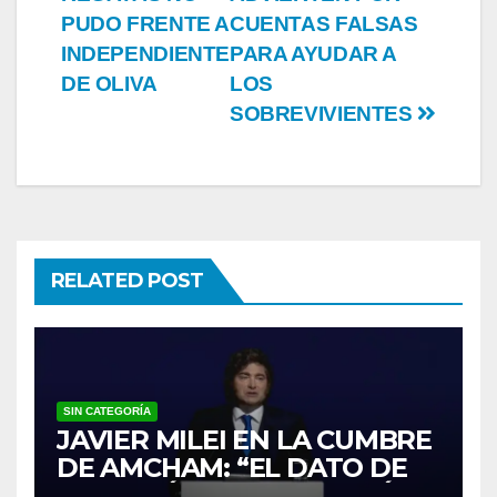
PUDO FRENTE A
CUENTAS FALSAS
INDEPENDIENTE
PARA AYUDAR A
DE OLIVA
LOS
SOBREVIVIENTES
RELATED POST
SIN CATEGORÍA
JAVIER MILEI EN LA CUMBRE
DE AMCHAM: “EL DATO DE
INFLACIÓN NO ME GUSTÓ”