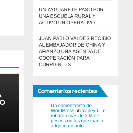
UN YAGUARETÉ PASÓ POR
UNA ESCUELA RURAL Y
ACTIVÓ UN OPERATIVO
JUAN PABLO VALDÉS RECIBIÓ
AL EMBAJADOR DE CHINA Y
AFIANZÓ UNA AGENDA DE
COOPERACIÓN PARA
CORRIENTES
Comentarios recientes
A
RO
Un comentarista de
ICO
WordPress
on
Yapeyú: Le
robaron más de 2 M de
pesos con los que iban a
adquirir un auto