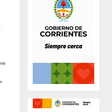
ente
en