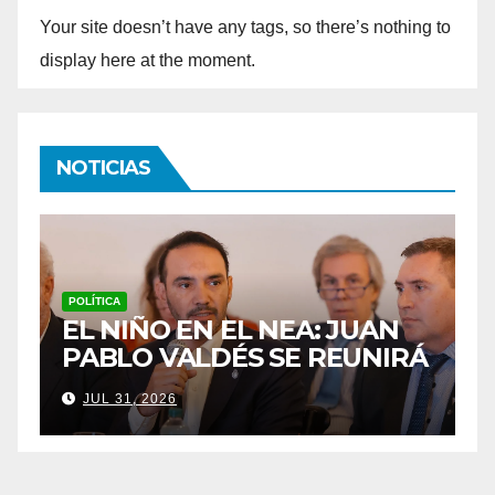
Your site doesn’t have any tags, so there’s nothing to
display here at the moment.
NOTICIAS
POLICIALES
N
LOS PADRES DE LOAN
RÁ
ESTÁN PRESENTES EN EL
GO
JUICIO: “NO ME ASUSTA
JUL 29, 2026
MÁS NADA”, DIJO JOSÉ
PEÑA