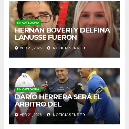
SIN CATEGORÍA
HERNÁN BOVERI Y DELFINA
LANUSSE FUERON
INHABILITADOS PARA
APR 21, 2026
NOTICIASENRED
EJERCER COMO MÉDICOS
SIN CATEGORÍA
DARÍO HERRERA SERÁ EL
ÁRBITRO DEL
SUPERCLÁSICO EN EL
APR 21, 2026
NOTICIASENRED
MONUMENTAL