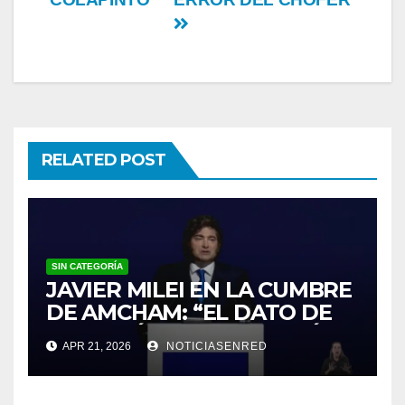
RELATED POST
SIN CATEGORÍA
JAVIER MILEI EN LA CUMBRE
DE AMCHAM: “EL DATO DE
INFLACIÓN NO ME GUSTÓ”
APR 21, 2026
NOTICIASENRED