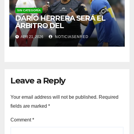
SIN CATEGORÍA
DARÍO HERRERA SERÁ EL
ÁRBITRO DEL
SUPERCLÁSICO EN EL
APR 21, 2026
NOTICIASENRED
MONUMENTAL
Leave a Reply
Your email address will not be published.
Required
fields are marked
*
Comment
*