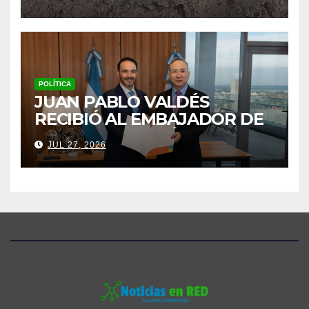
POLÍTICA
JUAN PABLO VALDÉS
RECIBIÓ AL EMBAJADOR DE
CHINA Y AFIANZÓ UNA
JUL 27, 2026
AGENDA DE COOPERACIÓN
PARA CORRIENTES