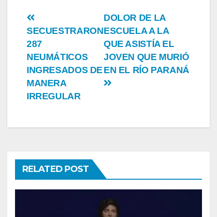
Post
DOLOR DE LA
SECUESTRARON
ESCUELA A LA
navigation
287
QUE ASISTÍA EL
NEUMÁTICOS
JOVEN QUE MURIÓ
INGRESADOS DE
EN EL RÍO PARANÁ
MANERA
IRREGULAR
RELATED POST