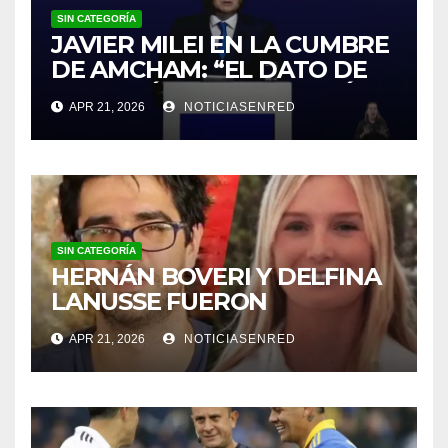
SIN CATEGORÍA
JAVIER MILEI EN LA CUMBRE
DE AMCHAM: “EL DATO DE
INFLACIÓN NO ME GUSTÓ”
APR 21, 2026
NOTICIASENRED
SIN CATEGORÍA
HERNÁN BOVERI Y DELFINA
LANUSSE FUERON
INHABILITADOS PARA
APR 21, 2026
NOTICIASENRED
EJERCER COMO MÉDICOS