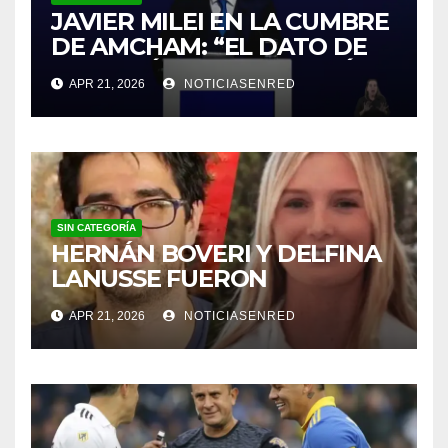
JAVIER MILEI EN LA CUMBRE
DE AMCHAM: “EL DATO DE
INFLACIÓN NO ME GUSTÓ”
APR 21, 2026
NOTICIASENRED
SIN CATEGORÍA
HERNÁN BOVERI Y DELFINA
LANUSSE FUERON
INHABILITADOS PARA
APR 21, 2026
NOTICIASENRED
EJERCER COMO MÉDICOS