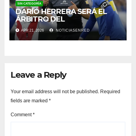
SIN CATEGORÍA
DARÍO HERRERA SERÁ EL
ÁRBITRO DEL
SUPERCLÁSICO EN EL
APR 21, 2026
NOTICIASENRED
MONUMENTAL
Leave a Reply
Your email address will not be published.
Required
fields are marked
*
Comment
*