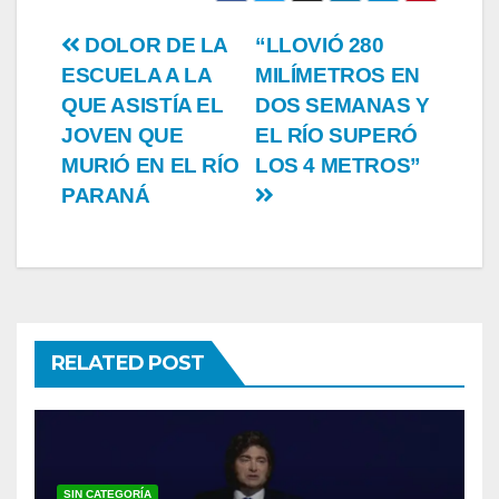
Post
DOLOR DE LA
“LLOVIÓ 280
ESCUELA A LA
MILÍMETROS EN
navigation
QUE ASISTÍA EL
DOS SEMANAS Y
JOVEN QUE
EL RÍO SUPERÓ
MURIÓ EN EL RÍO
LOS 4 METROS”
PARANÁ
RELATED POST
SIN CATEGORÍA