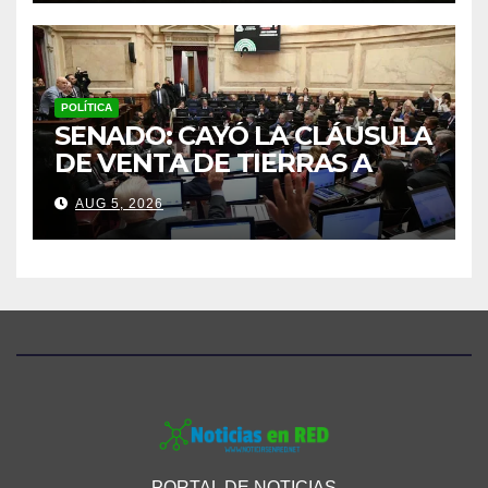
POLÍTICA
SENADO: CAYÓ LA CLÁUSULA
DE VENTA DE TIERRAS A
EXTRANJEROS PARA SALVAR
AUG 5, 2026
LA SESIÓN
PORTAL DE NOTICIAS