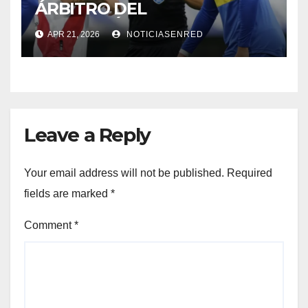
ÁRBITRO DEL
SUPERCLÁSICO EN EL
APR 21, 2026
NOTICIASENRED
MONUMENTAL
Leave a Reply
Your email address will not be published.
Required
fields are marked
*
Comment
*