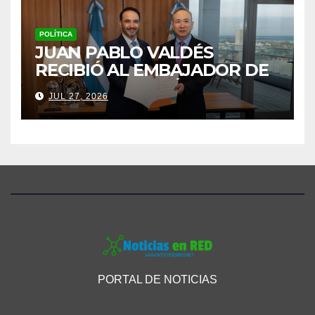
POLÍTICA
JUAN PABLO VALDÉS
RECIBIÓ AL EMBAJADOR DE
CHINA Y AFIANZÓ UNA
JUL 27, 2026
AGENDA DE COOPERACIÓN
PARA CORRIENTES
PORTAL DE NOTICIAS