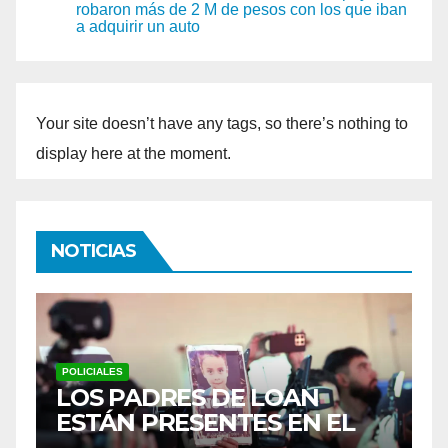
robaron más de 2 M de pesos con los que iban
a adquirir un auto
Your site doesn’t have any tags, so there’s nothing to
display here at the moment.
NOTICIAS
INTERÉS GENERAL
UN YAGUARETÉ PASÓ POR
UNA ESCUELA RURAL Y
ACTIVÓ UN OPERATIVO