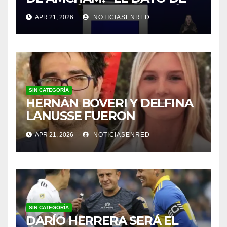
INFLACIÓN NO ME GUSTÓ”
APR 21, 2026
NOTICIASENRED
SIN CATEGORÍA
HERNÁN BOVERI Y DELFINA
LANUSSE FUERON
INHABILITADOS PARA
APR 21, 2026
NOTICIASENRED
EJERCER COMO MÉDICOS
SIN CATEGORÍA
DARÍO HERRERA SERÁ EL