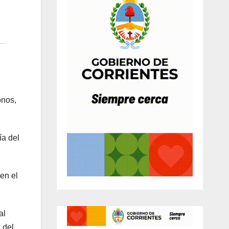
onos,
ía del
en el
al
 del