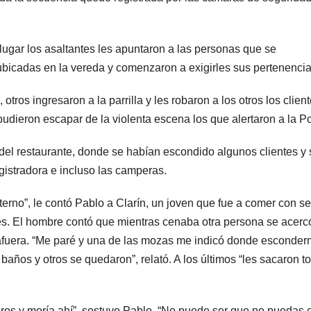
ugar los asaltantes les apuntaron a las personas que se
icadas en la vereda y comenzaron a exigirles sus pertenencia
otros ingresaron a la parrilla y les robaron a los otros los clien
udieron escapar de la violenta escena los que alertaron a la Po
del restaurante, donde se habían escondido algunos clientes y 
egistradora e incluso las camperas.
erno”, le contó Pablo a Clarín, un joven que fue a comer con se
es. El hombre contó que mientras cenaba otra persona se acerc
afuera. “Me paré y una de las mozas me indicó donde esconder
baños y otros se quedaron”, relató. A los últimos “les sacaron t
ros y moría ahí”, sostuvo Pablo. “No puede ser que no puedas