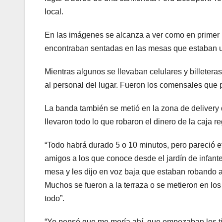
local.
En las imágenes se alcanza a ver como en primer l
encontraban sentadas en las mesas que estaban ub
Mientras algunos se llevaban celulares y billeteras, 
al personal del lugar. Fueron los comensales que p
La banda también se metió en la zona de delivery 
llevaron todo lo que robaron el dinero de la caja r
“Todo habrá durado 5 o 10 minutos, pero pareció et
amigos a los que conoce desde el jardín de infant
mesa y les dijo en voz baja que estaban robando 
Muchos se fueron a la terraza o se metieron en los 
todo”.
“Yo pensé que me moría ahí, que empezaban los ti