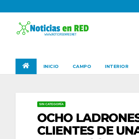
Skip
to
content
PORTAL DE NOTICIAS
INICIO
CAMPO
INTERIOR
SIN CATEGORÍA
OCHO LADRONES
CLIENTES DE UNA