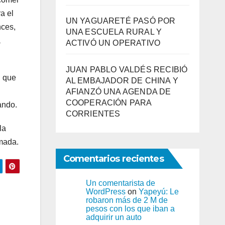
a el
UN YAGUARETÉ PASÓ POR
nces,
UNA ESCUELA RURAL Y
a
ACTIVÓ UN OPERATIVO
JUAN PABLO VALDÉS RECIBIÓ
l que
AL EMBAJADOR DE CHINA Y
AFIANZÓ UNA AGENDA DE
COOPERACIÓN PARA
ando.
CORRIENTES
la
rmada.
Comentarios recientes
Un comentarista de
WordPress
on
Yapeyú: Le
robaron más de 2 M de
pesos con los que iban a
adquirir un auto