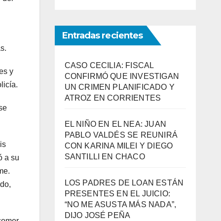
Entradas recientes
s.
CASO CECILIA: FISCAL
tes y
CONFIRMÓ QUE INVESTIGAN
licía.
UN CRIMEN PLANIFICADO Y
ATROZ EN CORRIENTES
se
EL NIÑO EN EL NEA: JUAN
PABLO VALDÉS SE REUNIRÁ
is
CON KARINA MILEI Y DIEGO
SANTILLI EN CHACO
ó a su
me.
LOS PADRES DE LOAN ESTÁN
odo,
PRESENTES EN EL JUICIO:
“NO ME ASUSTA MÁS NADA”,
DIJO JOSÉ PEÑA
 comer