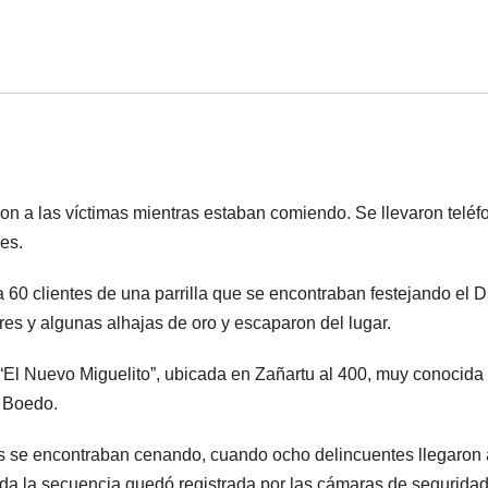
on a las víctimas mientras estaban comiendo. Se llevaron teléf
ires.
60 clientes de una parrilla que se encontraban festejando el D
ares y algunas alhajas de oro y escaparon del lugar.
a “El Nuevo Miguelito”, ubicada en Zañartu al 400, muy conocida 
n Boedo.
s se encontraban cenando, cuando ocho delincuentes llegaron 
da la secuencia quedó registrada por las cámaras de seguridad