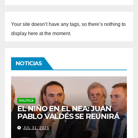
Your site doesn’t have any tags, so there’s nothing to
display here at the moment.
NOTICIAS
POLICIALES
N
LOS PADRES DE LOAN
IRÁ
ESTÁN PRESENTES EN EL
EGO
JUICIO: “NO ME ASUSTA
JUL 29, 2026
MÁS NADA”, DIJO JOSÉ