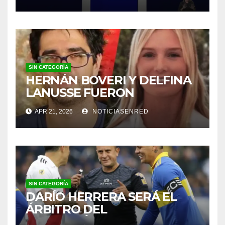
SIN CATEGORÍA
HERNÁN BOVERI Y DELFINA
LANUSSE FUERON
INHABILITADOS PARA
APR 21, 2026
NOTICIASENRED
EJERCER COMO MÉDICOS
SIN CATEGORÍA
DARÍO HERRERA SERÁ EL
ÁRBITRO DEL
SUPERCLÁSICO EN EL