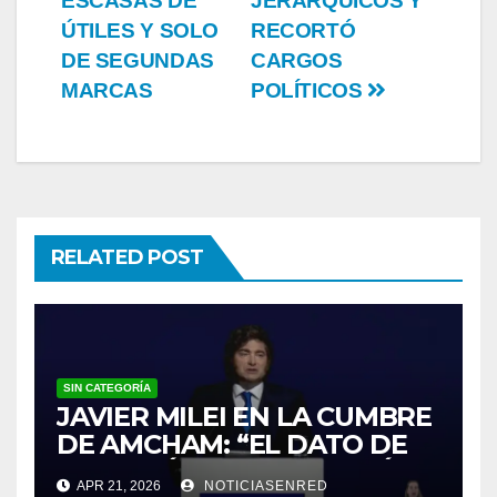
ESCASAS DE
JERÁRQUICOS Y
ÚTILES Y SOLO
RECORTÓ
DE SEGUNDAS
CARGOS
MARCAS
POLÍTICOS
RELATED POST
SIN CATEGORÍA
JAVIER MILEI EN LA CUMBRE
DE AMCHAM: “EL DATO DE
INFLACIÓN NO ME GUSTÓ”
APR 21, 2026
NOTICIASENRED