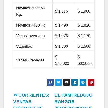
Novillos 300/350
$ 1.875
$ 1.900
Kg.
Novillos +400 Kg.
$ 1.490
$ 1.820
Vacas Invernada
$ 1.078
$ 1.170
Vaquillas
$ 1.500
$ 1.500
$
$
Vacas Preñadas
550.000
630.000
Post
CORRIENTES:
EL PAMI REDUJO
VENTAS
RANGOS
navigation