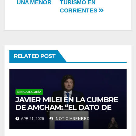
UNA MENOR
TURISMO EN
CORRIENTES
RELATED POST
SIN CATEGORÍA
JAVIER MILEI EN LA CUMBRE
DE AMCHAM: “EL DATO DE
INFLACIÓN NO ME GUSTÓ”
APR 21, 2026
NOTICIASENRED