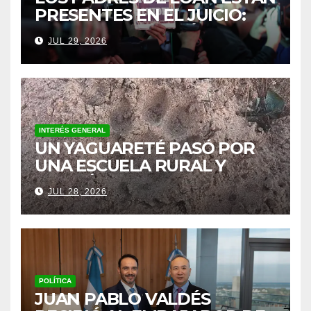
PRESENTES EN EL JUICIO:
“NO ME ASUSTA MÁS NADA”,
JUL 29, 2026
DIJO JOSÉ PEÑA
INTERÉS GENERAL
UN YAGUARETÉ PASÓ POR
UNA ESCUELA RURAL Y
ACTIVÓ UN OPERATIVO
JUL 28, 2026
POLÍTICA
JUAN PABLO VALDÉS