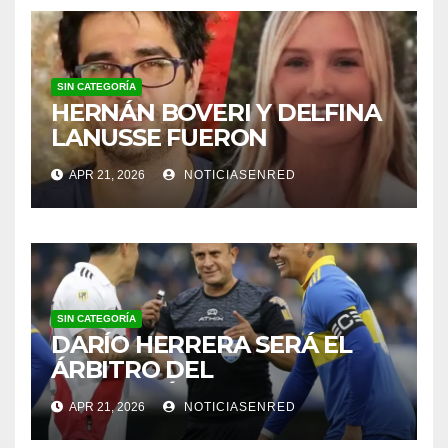
SIN CATEGORÍA
HERNÁN BOVERI Y DELFINA
LANUSSE FUERON
INHABILITADOS PARA
APR 21, 2026
NOTICIASENRED
EJERCER COMO MÉDICOS
SIN CATEGORÍA
DARÍO HERRERA SERÁ EL
ÁRBITRO DEL
SUPERCLÁSICO EN EL
APR 21, 2026
NOTICIASENRED
MONUMENTAL