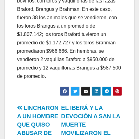
bovinos, con toros y vaquillonas de las razas
Braford, Brangus y Brahman. En este caso,
fueron 38 los animales que se vendieron, con
los toros Brangus a un promedio de
$1.807.142; los toros Braford tuvieron un
promedio de $1.172.727 y los toros Brahman
promediaron $966.666. En hembras, se
vendieron 2 vaquillas Braford a $950.000 de
promedio y 12 vaquillonas Brangus a $587.500
de promedio.
Post
LINCHARON
EL IBERÁ Y LA
A UN HOMBRE
DEVOCIÓN A SAN LA
navigation
QUE QUISO
MUERTE
ABUSAR DE
MOVILIZARON EL