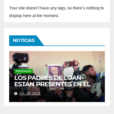
Your site doesn’t have any tags, so there’s nothing to
display here at the moment.
NOTICIAS
INTERÉS GENERAL
P
UN YAGUARETÉ PASÓ POR
J
UNA ESCUELA RURAL Y
R
ACTIVÓ UN OPERATIVO
C
JUL 28, 2026
A
P