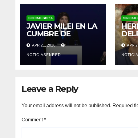
SIN CATEGORÍA
SIN CAT
JAVIER MILEI EN LA
HER
CUMBRE DE
DEL
AMCHAM: “EL DATO
FUE
APR 21, 2026
APR 2
DE INFLACIÓN NO
INH
ME GUSTÓ”
PAR
NOTICIASENRED
NOTICI
COM
Leave a Reply
Your email address will not be published.
Required fi
Comment
*