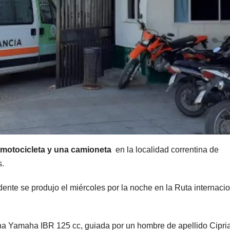
a motocicleta y una camioneta
en la localidad correntina de
s.
ente se produjo el miércoles por la noche en la Ruta internaci
una Yamaha IBR 125 cc, guiada por un hombre de apellido Cipri