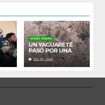
INTERÉS GENERAL
UN YAGUARETÉ
PASÓ POR UNA
EL
ESCUELA RURAL Y
JUL 28, 2026
ACTIVÓ UN
OPERATIVO
SÉ