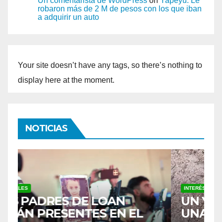
Un comentarista de WordPress
on
Yapeyú: Le
robaron más de 2 M de pesos con los que iban
a adquirir un auto
Your site doesn’t have any tags, so there’s nothing to
display here at the moment.
NOTICIAS
INTERÉS GENERAL
P
UN YAGUARETÉ PASÓ POR
J
UNA ESCUELA RURAL Y
R