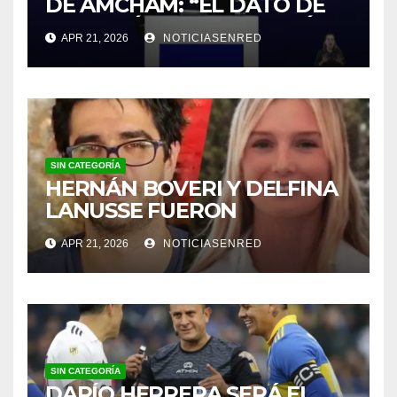
DE AMCHAM: “EL DATO DE
INFLACIÓN NO ME GUSTÓ”
APR 21, 2026
NOTICIASENRED
SIN CATEGORÍA
HERNÁN BOVERI Y DELFINA
LANUSSE FUERON
INHABILITADOS PARA
APR 21, 2026
NOTICIASENRED
EJERCER COMO MÉDICOS
SIN CATEGORÍA
DARÍO HERRERA SERÁ EL