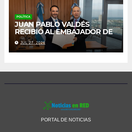
POLÍTICA
JUAN PABLO VALDÉS
RECIBIÓ AL EMBAJADOR DE
CHINA Y AFIANZÓ UNA
JUL 27, 2026
AGENDA DE COOPERACIÓN
PARA CORRIENTES
PORTAL DE NOTICIAS