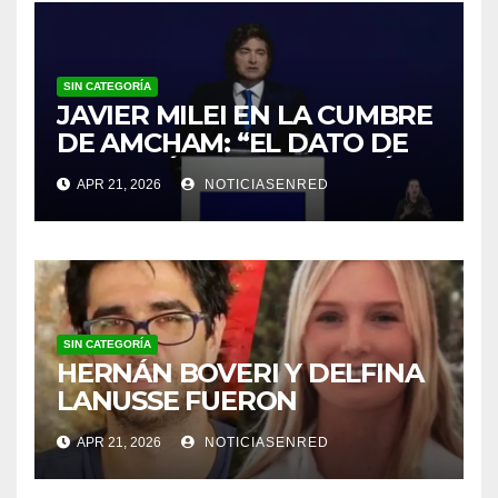
SIN CATEGORÍA
JAVIER MILEI EN LA CUMBRE
DE AMCHAM: “EL DATO DE
INFLACIÓN NO ME GUSTÓ”
APR 21, 2026
NOTICIASENRED
SIN CATEGORÍA
HERNÁN BOVERI Y DELFINA
LANUSSE FUERON
INHABILITADOS PARA
APR 21, 2026
NOTICIASENRED
EJERCER COMO MÉDICOS