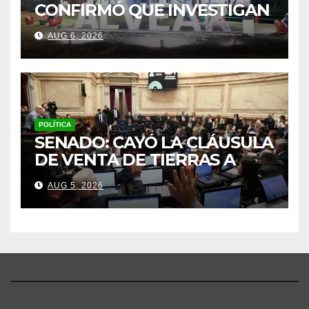
CONFIRMÓ QUE INVESTIGAN
UN CRIMEN PLANIFICADO Y
AUG 6, 2026
ATROZ EN CORRIENTES
POLÍTICA
SENADO: CAYÓ LA CLÁUSULA
DE VENTA DE TIERRAS A
EXTRANJEROS PARA SALVAR
AUG 5, 2026
LA SESIÓN