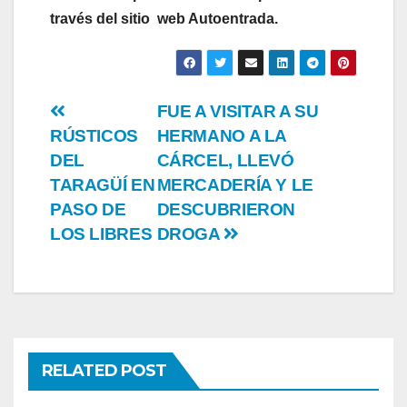
través del sitio web Autoentrada.
Post
FUE A VISITAR A SU
RÚSTICOS
HERMANO A LA
navigation
DEL
CÁRCEL, LLEVÓ
TARAGÜÍ EN
MERCADERÍA Y LE
PASO DE
DESCUBRIERON
LOS LIBRES
DROGA
RELATED POST