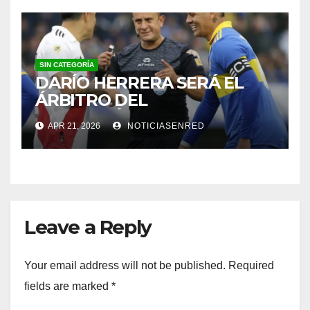
SIN CATEGORÍA
DARÍO HERRERA SERÁ EL
ÁRBITRO DEL
SUPERCLÁSICO EN EL
APR 21, 2026
NOTICIASENRED
MONUMENTAL
Leave a Reply
Your email address will not be published.
Required
fields are marked
*